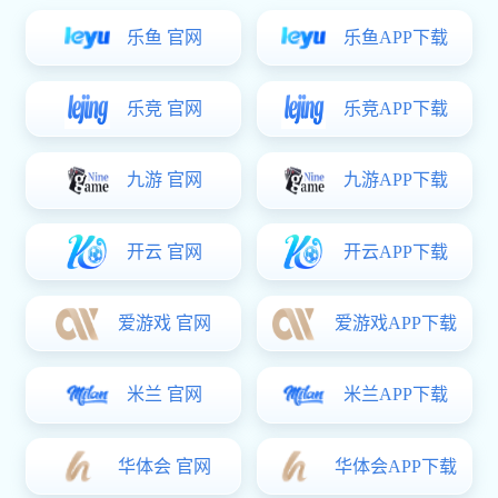
乐鱼 官网
乐鱼APP下载
乐竞 官网
乐竞APP下载
九游 官网
九游APP下载
开云 官网
开云APP下载
爱游戏 官网
爱游戏APP下载
米兰 官网
米兰APP下载
华体会 官网
华体会APP下载