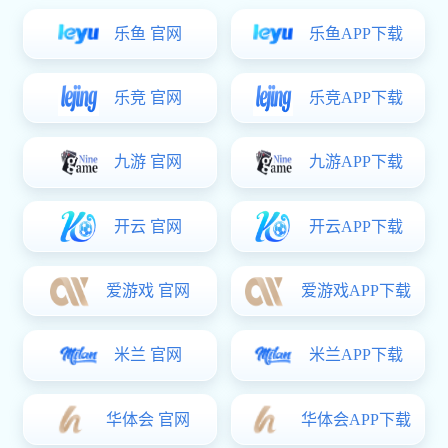
乐鱼 官网
乐鱼APP下载
乐竞 官网
乐竞APP下载
九游 官网
九游APP下载
开云 官网
开云APP下载
爱游戏 官网
爱游戏APP下载
米兰 官网
米兰APP下载
华体会 官网
华体会APP下载